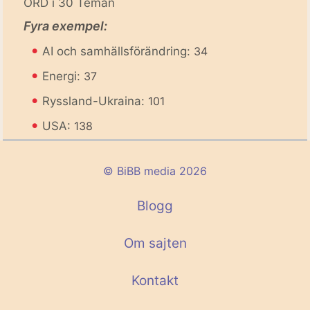
ORD i 30 Teman
Fyra exempel:
•
AI och samhällsförändring:
34
•
Energi:
37
•
Ryssland-Ukraina:
101
•
USA:
138
© BiBB media 2026
Blogg
Om sajten
Kontakt