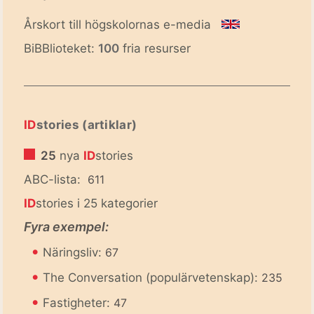
Årskort till högskolornas e-media
BiBBlioteket:
100
fria resurser
ID
stories (artiklar)
25
nya
ID
stories
ABC-lista:
611
ID
stories i 25 kategorier
Fyra exempel:
•
Näringsliv:
67
•
The Conversation (populärvetenskap):
235
•
Fastigheter:
47