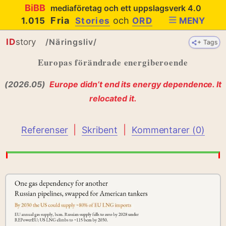
BiBB
mediaföretag och ett uppslagsverk 4.0
Fria
och
1.015
Stories
ORD
MENY
ID
story
/Näringsliv/
+ Tags
+ Tags
Europas förändrade energiberoende
(2026.05)
Europe didn’t end its energy dependence. It
relocated it.
|
|
Referenser
Skribent
Kommentarer (0)