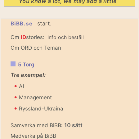
You know a lot, we may add a little
start.
BiBB.se
Om
ID
stories:
Info och beställ
Om ORD och Teman
5 Torg
Tre exempel:
•
AI
•
Management
•
Ryssland-Ukraina
10 sätt
Samverka med BiBB:
Medverka på BiBB