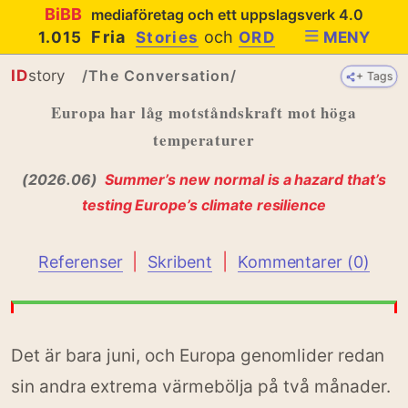
BiBB
mediaföretag och ett uppslagsverk 4.0
Fria
och
1.015
Stories
ORD
MENY
ID
story
/The Conversation/
+ Tags
+ Tags
Europa har låg motståndskraft mot höga
temperaturer
(2026.06)
Summer’s new normal is a hazard that’s
testing Europe’s climate resilience
|
|
Referenser
Skribent
Kommentarer (0)
Det är bara juni, och Europa genomlider redan
sin andra extrema värmebölja på två månader.