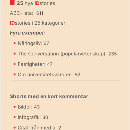
25
nya
ID
stories
ABC-lista:
611
ID
stories i 25 kategorier
Fyra exempel:
•
Näringsliv:
67
•
The Conversation (populärvetenskap):
235
•
Fastigheter:
47
•
Om universitetsvärlden:
52
Shorts med en kort kommentar
•
Bilder:
43
•
Infografik:
30
•
Citat från media:
2