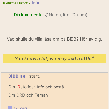
info
Kommentarer -
Din kommentar
// Namn, titel (Datum)
Vad skulle du vilja läsa om på BiBB? Hör av dig.
®
You know a lot, we may add a little
start.
BiBB.se
Om
ID
stories:
Info och beställ
Om ORD och Teman
5 Torg