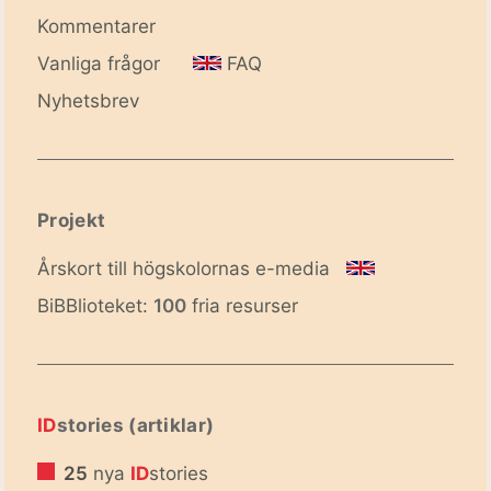
Kommentarer
Vanliga frågor
FAQ
Nyhetsbrev
Projekt
Årskort till högskolornas e-media
BiBBlioteket:
100
fria resurser
ID
stories (artiklar)
25
nya
ID
stories