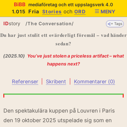
BiBB
mediaföretag och ett uppslagsverk 4.0
Fria
och
1.015
Stories
ORD
MENY
ID
story
/The Conversation/
+ Tags
+ Tags
Du har just stulit ett ovärderligt föremål – vad händer
sedan?
(2025.10)
You’ve just stolen a priceless artifact – what
happens next?
|
|
Referenser
Skribent
Kommentarer (0)
Den spektakulära kuppen på Louvren i Paris
den 19 oktober 2025 utspelade sig som en