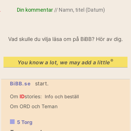
Din kommentar
// Namn, titel (Datum)
Vad skulle du vilja läsa om på BiBB? Hör av dig.
®
You know a lot, we may add a little
start.
BiBB.se
Om
ID
stories:
Info och beställ
Om ORD och Teman
5 Torg