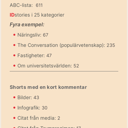
ABC-lista:
611
ID
stories i 25 kategorier
Fyra exempel:
•
Näringsliv:
67
•
The Conversation (populärvetenskap):
235
•
Fastigheter:
47
•
Om universitetsvärlden:
52
Shorts med en kort kommentar
•
Bilder:
43
•
Infografik:
30
•
Citat från media:
2
•