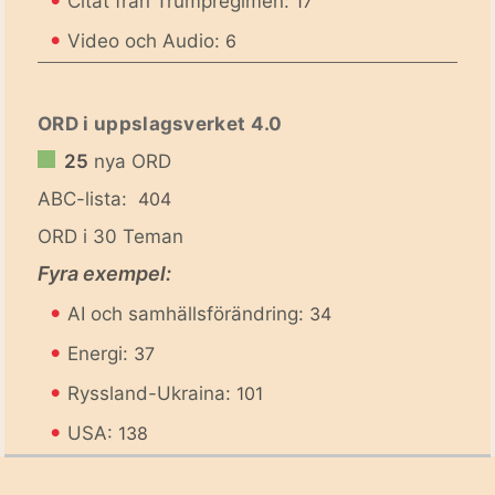
Citat från Trumpregimen:
17
•
Video och Audio:
6
ORD i uppslagsverket 4.0
25
nya ORD
ABC-lista:
404
ORD i 30 Teman
Fyra exempel:
•
AI och samhällsförändring:
34
•
Energi:
37
•
Ryssland-Ukraina:
101
•
USA:
138