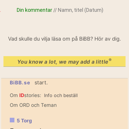
Din kommentar
// Namn, titel (Datum)
Vad skulle du vilja läsa om på BiBB? Hör av dig.
®
You know a lot, we may add a little
start.
BiBB.se
Om
ID
stories:
Info och beställ
Om ORD och Teman
5 Torg