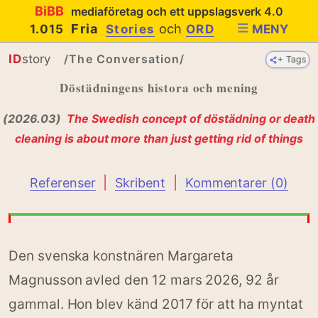
BiBB
mediaföretag och ett uppslagsverk 4.0
Fria
och
1.015
Stories
ORD
MENY
ID
story
/The Conversation/
+ Tags
+ Tags
Döstädningens histora och mening
(2026.03)
The Swedish concept of döstädning or death
cleaning is about more than just getting rid of things
|
|
Referenser
Skribent
Kommentarer (0)
Den svenska konstnären Margareta
Magnusson avled den 12 mars 2026, 92 år
gammal. Hon blev känd 2017 för att ha myntat