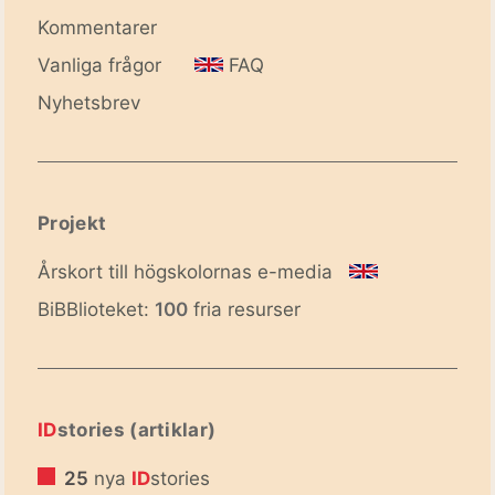
Kommentarer
Vanliga frågor
FAQ
Nyhetsbrev
Projekt
Årskort till högskolornas e-media
BiBBlioteket:
100
fria resurser
ID
stories (artiklar)
25
nya
ID
stories