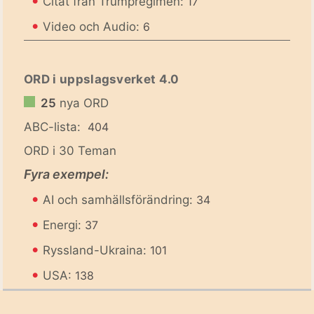
•
Citat från Trumpregimen:
17
•
Video och Audio:
6
ORD i uppslagsverket 4.0
25
nya ORD
ABC-lista:
404
ORD i 30 Teman
Fyra exempel:
•
AI och samhällsförändring:
34
•
Energi:
37
•
Ryssland-Ukraina:
101
•
USA:
138