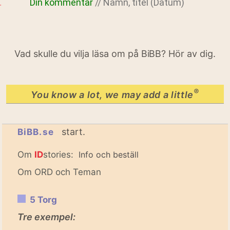
Din kommentar
// Namn, titel (Datum)
Vad skulle du vilja läsa om på BiBB? Hör av dig.
®
You know a lot, we may add a little
start.
BiBB.se
Om
ID
stories:
Info och beställ
Om ORD och Teman
5 Torg
Tre exempel: