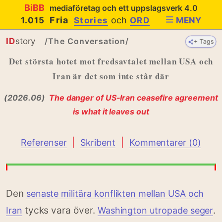
BiBB
mediaföretag och ett uppslagsverk 4.0
Fria
och
1.015
Stories
ORD
MENY
ID
story
/The Conversation/
+ Tags
+ Tags
Det största hotet mot fredsavtalet mellan USA och
Iran är det som inte står där
(2026.06)
The danger of US‑Iran ceasefire agreement
is what it leaves out
|
|
Referenser
Skribent
Kommentarer (0)
Den
senaste militära konflikten mellan USA och
tycks vara över.
.
Iran
Washington utropade seger