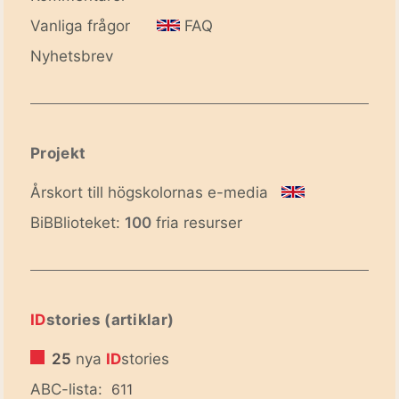
Vanliga frågor
FAQ
Nyhetsbrev
Projekt
Årskort till högskolornas e-media
BiBBlioteket:
100
fria resurser
ID
stories (artiklar)
25
nya
ID
stories
ABC-lista:
611