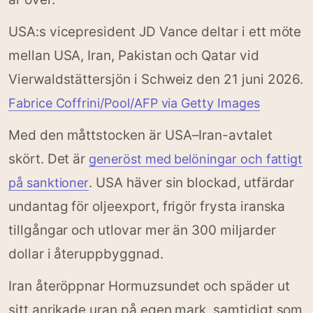
USA:s vicepresident JD Vance deltar i ett möte
mellan USA, Iran, Pakistan och Qatar vid
Vierwaldstättersjön i Schweiz den 21 juni 2026.
Fabrice Coffrini/Pool/AFP via Getty Images
Med den måttstocken är USA–Iran-avtalet
skört. Det är
generöst med belöningar och fattigt
. USA häver sin blockad, utfärdar
på sanktioner
undantag för oljeexport, frigör frysta iranska
tillgångar och utlovar mer än 300 miljarder
dollar i återuppbyggnad.
Iran återöppnar Hormuzsundet och späder ut
sitt anrikade uran på egen mark, samtidigt som