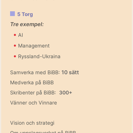
5 Torg
Tre exempel:
•
AI
•
Management
•
Ryssland-Ukraina
10 sätt
Samverka med BiBB:
Medverka på BiBB
Skribenter på BiBB:
300+
Vänner och Vinnare
Vision och strategi
Om uppslagsverket på BiBB