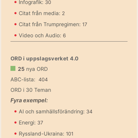
•
Infografik:
30
•
Citat från media:
2
•
Citat från Trumpregimen:
17
•
Video och Audio:
6
ORD i uppslagsverket 4.0
25
nya ORD
ABC-lista:
404
ORD i 30 Teman
Fyra exempel:
•
AI och samhällsförändring:
34
•
Energi:
37
•
Ryssland-Ukraina:
101