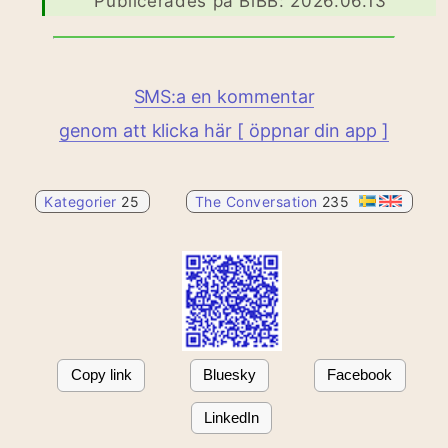
Publicerades på BiBB: 2026.06.13
SMS:a en kommentar
genom att klicka här [ öppnar din app ]
Kategorier
25
The Conversation
235
Copy link
Bluesky
Facebook
LinkedIn