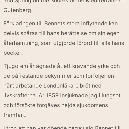
and Spring on the Shores of the Mediterranean.
Gutenberg
Förklaringen till Bennets stora inflytande kan
delvis spåras till hans berättelse om sin egen
återhämtning, som utgjorde förord till alla hans
böcker:
Tjugofem år ägnade åt ett krävande yrke och
de påfrestande bekymmer som förföljer en
hårt arbetande Londonläkare bröt ned
livskrafterna. År 1859 insjuknade jag i lungsot
och försökte förgäves hejda sjukdomens
framfart.
I tron att han var döende begav sig Bennet till