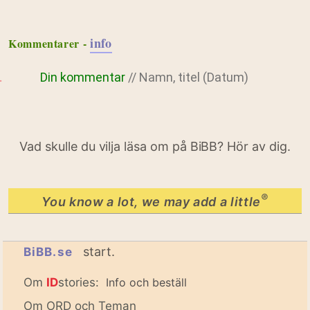
info
Kommentarer -
Din kommentar
// Namn, titel (Datum)
Vad skulle du vilja läsa om på BiBB? Hör av dig.
®
You know a lot, we may add a little
start.
BiBB.se
Om
ID
stories:
Info och beställ
Om ORD och Teman