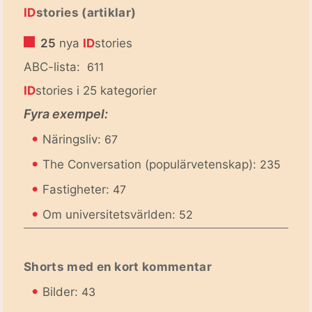
ID
stories (artiklar)
25
nya
ID
stories
ABC-lista:
611
ID
stories i 25 kategorier
Fyra exempel:
•
Näringsliv:
67
•
The Conversation (populärvetenskap):
235
•
Fastigheter:
47
•
Om universitetsvärlden:
52
Shorts med en kort kommentar
•
Bilder:
43