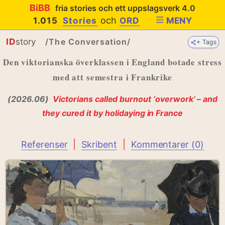
BiBB
fria stories och ett uppslagsverk 4.0
och
1.015
Stories
ORD
MENY
ID
story
/The Conversation/
+ Tags
+ Tags
Den viktorianska överklassen i England botade stress
med att semestra i Frankrike
(2026.06)
Victorians called burnout ‘overwork’ – and
they cured it by holidaying in France
|
|
Referenser
Skribent
Kommentarer (0)