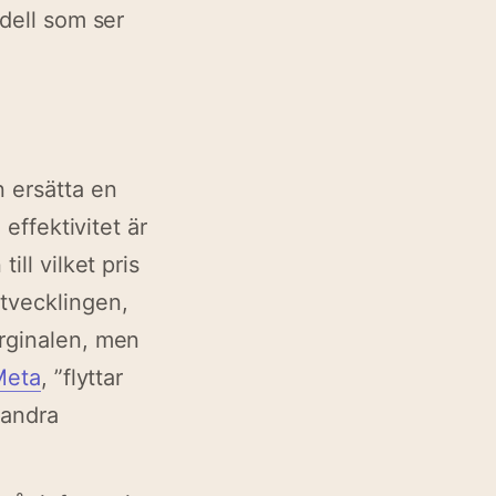
odell som ser
n ersätta en
 effektivitet är
ill vilket pris
tvecklingen,
arginalen, men
Meta
, ”flyttar
 andra