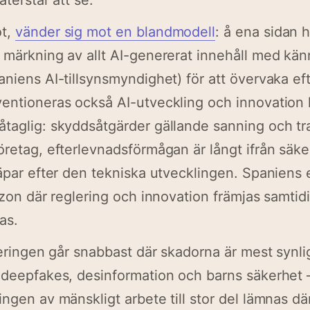
återstår att se.
ot,
vänder sig mot en blandmodell
: å ena sidan 
 märkning av allt AI-genererat innehåll med kä
aniens AI-tillsynsmyndighet) för att övervaka ef
entioneras också AI-utveckling och innovation k
åtaglig: skyddsåtgärder gällande sanning och t
öretag, efterlevnadsförmågan är långt ifrån säke
läpar efter den tekniska utvecklingen. Spaniens
råzon där reglering och innovation främjas samtid
as.
gleringen går snabbast där skadorna är mest synl
m deepfakes, desinformation och barns säkerhet
ingen av mänskligt arbete till stor del lämnas dä