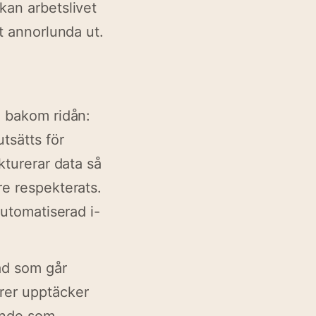
kan arbetslivet
lt annorlunda ut.
d bakom ridån:
tsätts för
kturerar data så
re respekterats.
automatiserad i-
ad som går
örer upptäcker