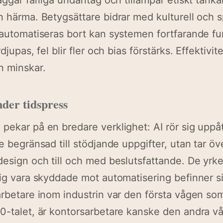
laggar farliga undantag och tillämpar etiskt tän
n härma. Betygsättare bidrar med kulturell och sp
 automatiseras bort kan systemen fortfarande f
rdjupas, fel blir fler och bias förstärks. Effektivi
n minskar.
der tidspress
pekar på en bredare verklighet: AI rör sig uppå
e begränsad till stödjande uppgifter, utan tar öv
design och till och med beslutsfattande. De yr
sig vara skyddade mot automatisering befinner si
arbetare inom industrin var den första vågen so
00-talet, är kontorsarbetare kanske den andra 