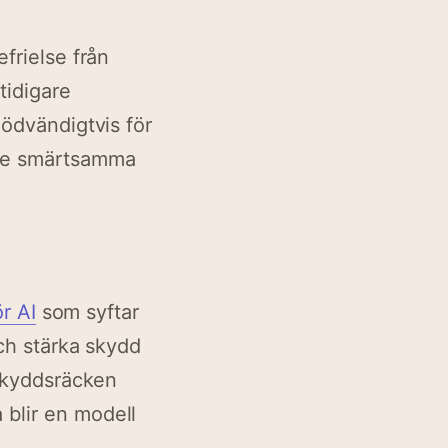
frielse från
tidigare
nödvändigtvis för
 De smärtsamma
ör AI
som syftar
och stärka skydd
 skyddsräcken
 blir en modell