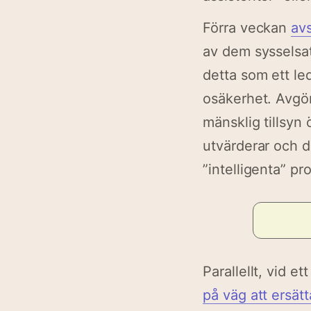
Förra veckan
av
av dem sysselsat
detta som ett le
osäkerhet. Avgör
mänsklig tillsyn
utvärderar och 
”intelligenta” pr
Parallellt, vid 
på väg att ersät