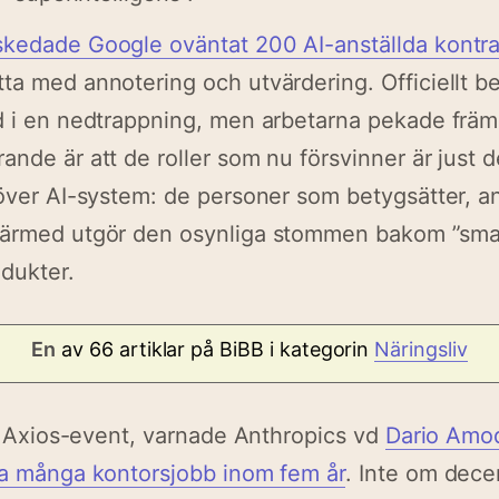
skedade Google oväntat 200 AI-anställda kontra
ta med annotering och utvärdering. Officiellt b
d i en nedtrappning, men arbetarna pekade främ
ande är att de roller som nu försvinner är just 
 över AI-system: de personer som betygsätter, a
därmed utgör den osynliga stommen bakom ”smar
odukter.
En
av 66 artiklar på BiBB i kategorin
Näringsliv
ett Axios-event, varnade Anthropics vd
Dario Amo
ta många kontorsjobb inom fem år
. Inte om decen