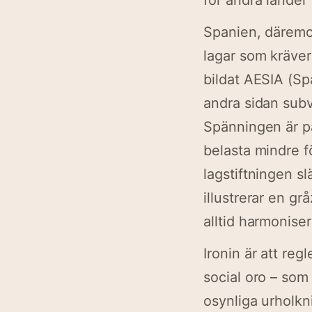
för andra länder 
Spanien, därem
lagar som kräver
bildat AESIA (Sp
andra sidan subv
Spänningen är p
belasta mindre f
lagstiftningen s
illustrerar en g
alltid harmoniser
Ironin är att re
social oro – so
osynliga urholkn