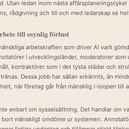
id. Utan redan inom nästa affärsplaneringscykel 
ans, rådgivning och till och med ledarskap se he
bete till osynlig förlust
 mänskliga arbetskraften som driver AI varit göm
otatörer i utvecklingsländer, moderatorer som u
åll, kontraktörer som i det tysta städar och stru
 tränas. Dessa jobb har sällan erkännts, än mind
elt, när företag går från mänsklig i-loopen till 
nte enbart om sysselsättning. Det handlar om v
tar bort mänskligt omdöme ur systemen. Annotat