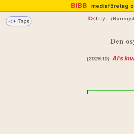
BiBB
mediaföretag o
ID
story
/Näringsl
+ Tags
Den os
AI’s in
(2025.10)