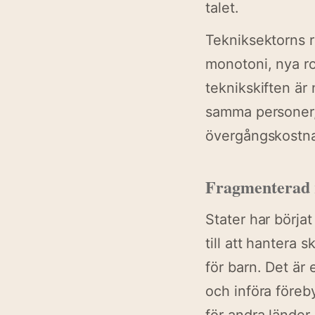
talet.
Tekniksektorns re
monotoni, nya ro
teknikskiften är
samma personer, 
övergångskostnad
Fragmenterad 
Stater har börja
till att hantera 
för barn. Det är
och införa föreb