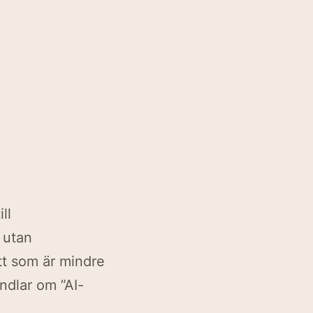
ll
 utan
tt som är mindre
ndlar om ”AI-