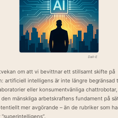
Dall-E
vekan om att vi bevittnar ett stillsamt skifte på
artificiell intelligens är inte längre begränsad ti
aboratorier eller konsumentvänliga chattrobotar,
 den mänskliga arbetskraftens fundament på sä
tentiellt mer avgörande – än de rubriker som ha
r ”superintelligens”.