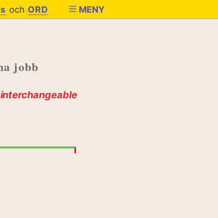
es
och
ORD
MENY
na jobb
e interchangeable