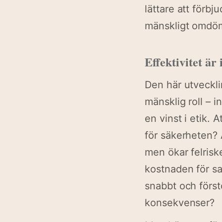
lättare att förb
mänskligt omdöme
Effektivitet är 
Den här utveckli
mänsklig roll – i
en vinst i etik. 
för säkerheten? 
men ökar felrisk
kostnaden för sam
snabbt och först
konsekvenser?