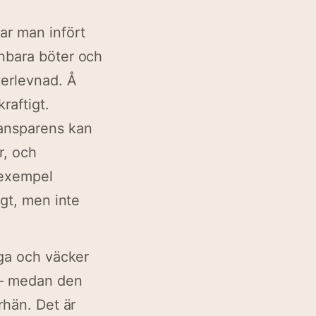
har man infört
nnbara böter och
terlevnad. Å
raftigt.
ransparens kan
r, och
 exempel
igt, men inte
iga och väcker
 – medan den
rhän. Det är