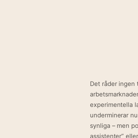
Det råder ingen t
arbetsmarknaden: 
experimentella l
underminerar nu
synliga – men po
assistenter” elle