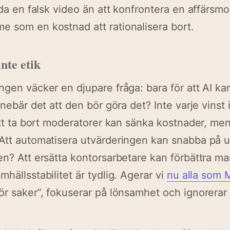
juda en falsk video än att konfrontera en affärsm
 som en kostnad att rationalisera bort.
inte etik
ngen väcker en djupare fråga: bara för att AI ka
nnebär det att den bör göra det? Inte varje vinst i
Att ta bort moderatorer kan sänka kostnader, men t
Att automatisera utvärderingen kan snabba på u
en? Att ersätta kontorsarbetare kan förbättra m
hällsstabilitet är tydlig. Agerar vi
nu alla som 
ör saker”, fokuserar på lönsamhet och ignorerar