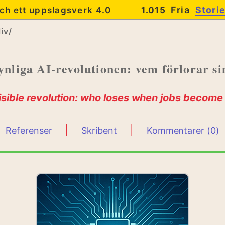
Fria
Stori
ch ett uppslagsverk 4.0
1.015
iv/
ynliga AI-revolutionen: vem förlorar si
visible revolution: who loses when jobs becom
|
|
Referenser
Skribent
Kommentarer (0)