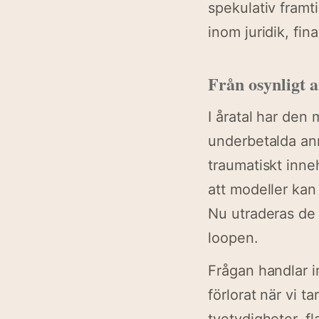
spekulativ framt
inom juridik, fin
Från osynligt ar
I åratal har den
underbetalda ann
traumatiskt inneh
att modeller kan
Nu utraderas de h
loopen.
Frågan handlar i
förlorat när vi 