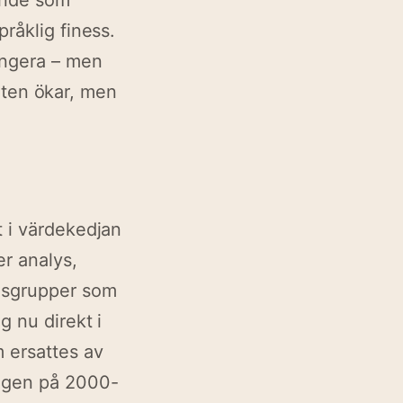
kande som
råklig finess.
ungera – men
teten ökar, men
t i värdekedjan
er analys,
kesgrupper som
g nu direkt i
m ersattes av
vågen på 2000-