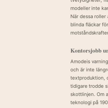
tvetydigheter, f
modeller inte ka
När dessa roller
blinda fläckar fö
motståndskrafte
Kontorsjobb un
Amodeis varning 
och är inte längr
textproduktion, 
tidigare trodde 
skottlinjen. Om 
teknologi på 19