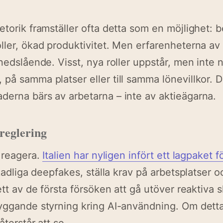
torik framställer ofta detta som en möjlighet: be
ller, ökad produktivitet. Men erfarenheterna av 
 nedslående. Visst, nya roller uppstår, men inte 
på samma platser eller till samma lönevillkor.
erna bärs av arbetarna – inte av aktieägarna.
reglering
t reagera.
Italien har nyligen infört ett lagpaket f
skadliga deepfakes, ställa krav på arbetsplatser 
 ett av de första försöken att gå utöver reaktiva
yggande styrning kring AI-användning. Om detta