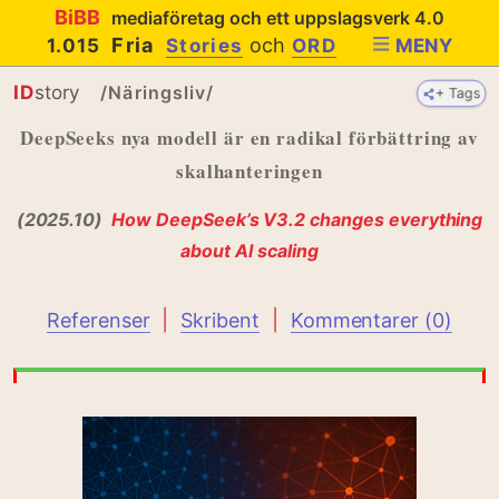
BiBB
mediaföretag och ett uppslagsverk 4.0
Fria
och
1.015
Stories
ORD
MENY
ID
story
/Näringsliv/
+ Tags
+ Tags
DeepSeeks nya modell är en radikal förbättring av
skalhanteringen
(2025.10)
How DeepSeek’s V3.2 changes everything
about AI scaling
|
|
Referenser
Skribent
Kommentarer (0)