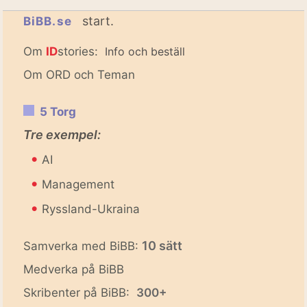
start.
BiBB.se
Om
ID
stories:
Info och beställ
Om ORD och Teman
5 Torg
Tre exempel:
•
AI
•
Management
•
Ryssland-Ukraina
10 sätt
Samverka med BiBB:
Medverka på BiBB
Skribenter på BiBB:
300+