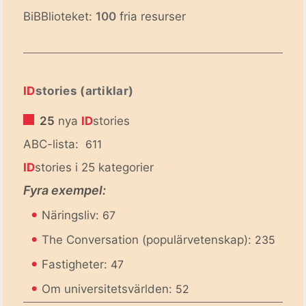
BiBBlioteket:
100
fria resurser
ID
stories (artiklar)
25
nya
ID
stories
ABC-lista:
611
ID
stories i 25 kategorier
Fyra exempel:
•
Näringsliv:
67
•
The Conversation (populärvetenskap):
235
•
Fastigheter:
47
•
Om universitetsvärlden:
52