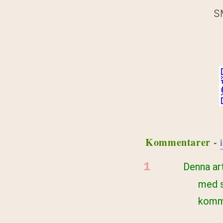
S
Kommentarer -
Denna art
med s
komma