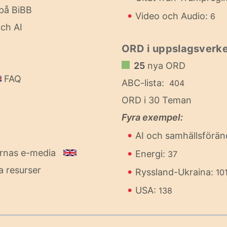
på BiBB
•
Video och Audio:
6
ch AI
ORD i uppslagsverke
25
nya ORD
FAQ
ABC-lista:
404
ORD i 30 Teman
Fyra exempel:
•
AI och samhällsförän
•
ornas e-media
Energi:
37
a resurser
•
Ryssland-Ukraina:
10
•
USA:
138