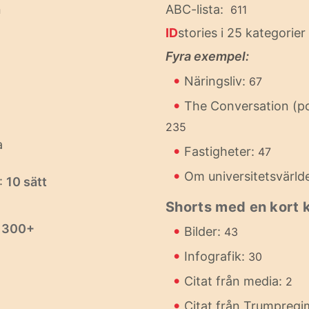
n
ABC-lista:
611
ID
stories i 25 kategorier
Fyra exempel:
•
Näringsliv:
67
•
The Conversation (p
235
a
•
Fastigheter:
47
•
Om universitetsvärld
:
10 sätt
Shorts med en kort
:
300+
•
Bilder:
43
•
Infografik:
30
•
Citat från media:
2
•
Citat från Trumpreg