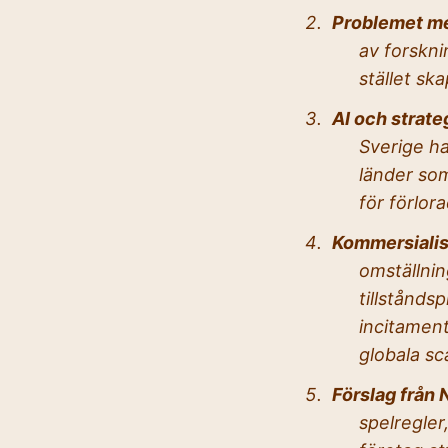
Problemet me
av forskni
stället sk
AI och strate
Sverige ha
länder som
för förlor
Kommersialis
omställnin
tillstånds
incitament
globala sc
Förslag från 
spelregler