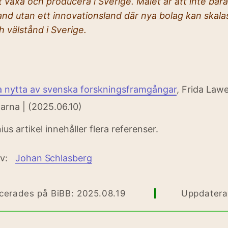
t växa och producera i Sverige. Målet är att inte bara
and utan ett innovationsland där nya bolag kan skala
ch välstånd i Sverige.
a nytta av svenska forskningsframgångar
, Frida Lawe
arna | (2025.06.10)
us artikel innehåller flera referenser.
av:
Johan Schlasberg
icerades på BiBB: 2025.08.19
Uppdaterad