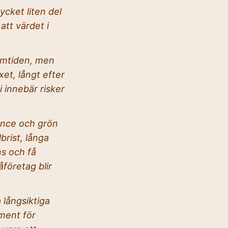
ycket liten del
att värdet i
amtiden, men
xet, långt efter
i innebär risker
ence och grön
brist, långa
ns och få
åföretag blir
 långsiktiga
ment för