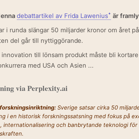
 denna
debattartikel av Frida Laweniusꜜ
är framlyf
ar i runda slängar 50 miljarder kronor om året p
ten del går till nyttiggörande.
 innovation till lönsam produkt måste bli kortare
onkurrera med USA och Asien ...
ing via Perplexity.ai
forskningsinriktning:
Sverige satsar cirka 50 miljard
ng i en historisk forskningssatsning med fokus på ex
, internationalisering och banbrytande teknologi för 
skraften.