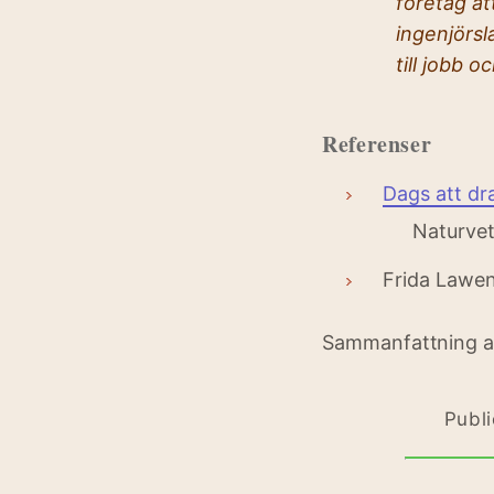
företag at
ingenjörsl
till jobb o
Referenser
Dags att dr
Naturvet
Frida Laweni
Sammanfattning 
Publ