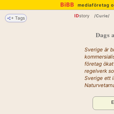
BiBB
mediaföretag o
ID
story
/Curie/
+ Tags
Dags a
Sverige är b
kommersialis
företag ökat
regelverk so
Sverige ett 
Naturvetarn
E