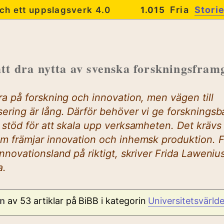
Fria
Stori
ch ett uppslagsverk 4.0
1.015
tt dra nytta av svenska forskningsfra
ra på forskning och innovation, men vägen till
ering är lång. Därför behöver vi ge forsknings
 stöd för att skala upp verksamheten. Det krävs
m främjar innovation och inhemsk produktion. Fö
innovationsland på riktigt, skriver Frida Laweniu
a.
n
av 53 artiklar på BiBB i kategorin
Universitetsvärld