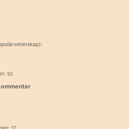
opulärvetenskap):
en:
52
 kommentar
imen:
17