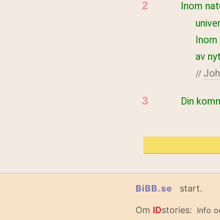
Inom natu
unive
Inom 
av ny
Joh
//
Din kom
BiBB.se
start.
Om
ID
stories:
Info o