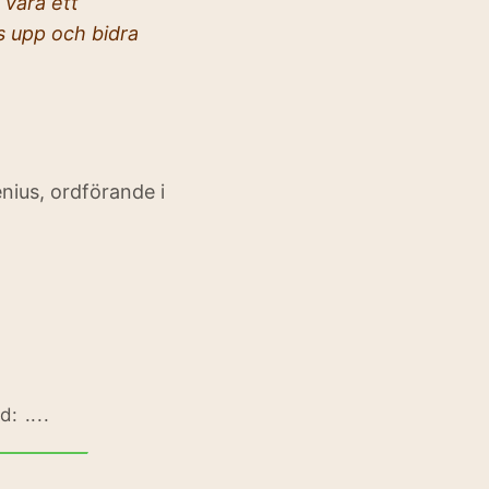
 vara ett
s upp och bidra
nius, ordförande i
: ....