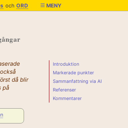
es
och
ORD
MENY
mgångar
baserade
Introduktion
 också
Markerade punkter
rst då blir
Sammanfattning via AI
s på
Referenser
Kommentarer
en