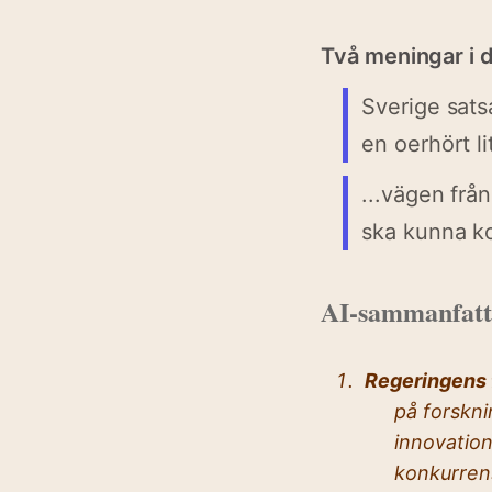
Två meningar i
Sverige sats
en oerhört li
...vägen från
ska kunna k
AI-sammanfattn
Regeringens 
på forskni
innovation
konkurren