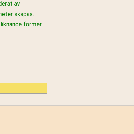
derat av
heter skapas.
 liknande former