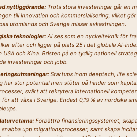
d nyttiggörande:
Trots stora investeringar går en m
ngen till innovation och kommersialisering, vilket gör 
apas utomlands och Sverige missar avkastningen.
giska teknologier:
AI ses som en nyckelteknik för fr
lkar efter och ligger på plats 25 i det globala AI-inde
 USA och Kina. Bristen på en tydlig nationell strateg
ade investeringar och jobb.
eringsutmaningar:
Startups inom deeptech, life sci
g har stor potential men stöter på hinder som kapital
processer, svårt att rekrytera internationell kompete
 för att växa i Sverige. Endast 0,19 % av nordiska sm
aleups.
Naturvetarna:
Förbättra finansieringssystemet, skapa
, snabba upp migrationsprocesser, samt skapa incita