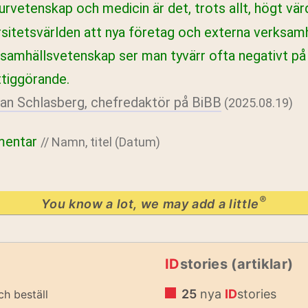
rvetenskap och medicin är det, trots allt, högt vär
rsitetsvärlden att nya företag och externa verksam
samhällsvetenskap ser man tyvärr ofta negativt på
ttiggörande.
an Schlasberg, chefredaktör på BiBB
(2025.08.19)
mentar
// Namn, titel (Datum)
®
You know a lot, we may add a little
ID
stories (artiklar)
25
nya
ID
stories
ch beställ