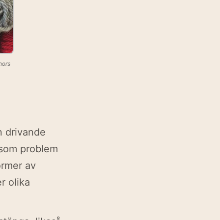
hors
n drivande
 som problem
ormer av
r olika