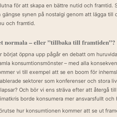
utna för att skapa en bättre nutid och framtid. 
 gängse synen på nostalgi genom att lägga till 
u och framtid.
et normala – eller ”tillbaka till framtiden”?
r börjat öppna upp pågår en debatt om huruvid
 gamla konsumtionsmönster – med alla konsekven
mmer vi till exempel att se en boom för inhems
tablerade sektorer som konferenser och stora 
lapsar? Och bör vi ens sträva efter att återgå til
 klimatkris borde konsumera mer ansvarsfullt och 
 förutse hur konsumtionen kommer att se ut fram