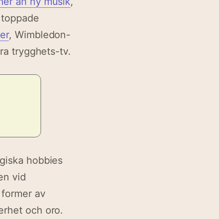
mer än ny musik
,
 toppade
er
, Wimbledon-
era trygghets-tv.
lgiska hobbies
en vid
 former av
erhet och oro.