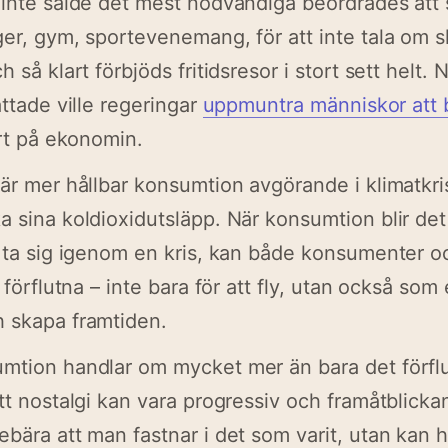
 inte sålde det mest nödvändiga beordrades att 
ger, gym, sportevenemang, för att inte tala om 
 så klart förbjöds fritidsresor i stort sett helt. 
ättade ville regeringar
uppmuntra människor att 
art på ekonomin.
 är mer hållbar konsumtion avgörande i klimatkr
a sina koldioxidutsläpp. När konsumtion blir det
t ta sig igenom en kris, kan både konsumenter 
 förflutna – inte bara för att fly, utan också som e
h skapa framtiden.
umtion handlar om mycket mer än bara det förfl
tt nostalgi kan vara progressiv och framåtblick
ebära att man fastnar i det som varit, utan kan 