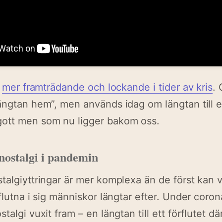
a
mer framträdande och lockande i tider av kris
.
ängtan hem”, men används idag om längtan till et
ott men som nu ligger bakom oss.
nostalgi i pandemin
talgiyttringar är mer komplexa än de först kan v
rflutna i sig människor längtar efter. Under cor
talgi vuxit fram – en längtan till ett förflutet d