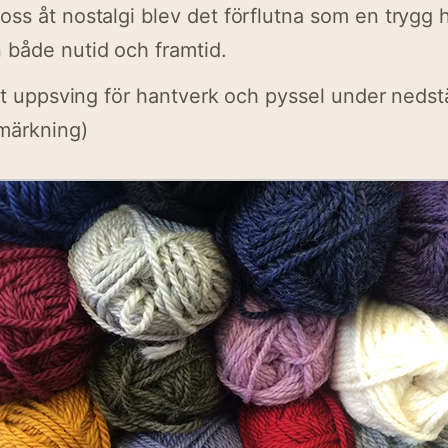
ss åt nostalgi blev det förflutna som en trygg 
 både nutid och framtid.
ält uppsving för hantverk och pyssel under neds
märkning)