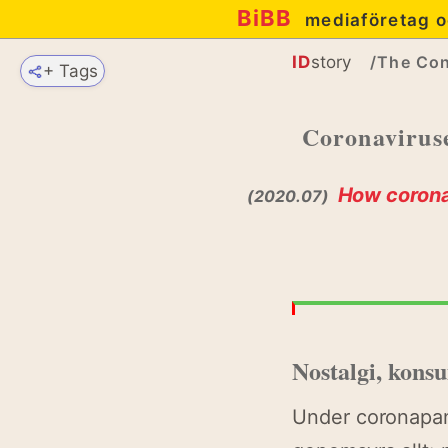
BiBB
mediaföretag o
ID
story
/The Con
+ Tags
Coronaviruse
How coronav
(2020.07)
Nostalgi, kons
Under coronapan