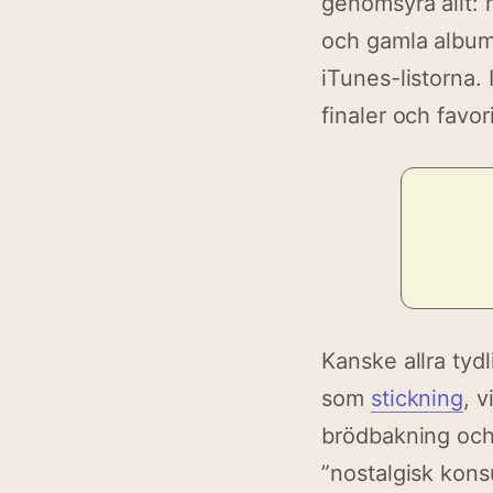
genomsyra allt: 
och gamla album
iTunes-listorna. 
finaler och favor
Kanske allra tyd
som
stickning
, 
brödbakning och
”nostalgisk kons