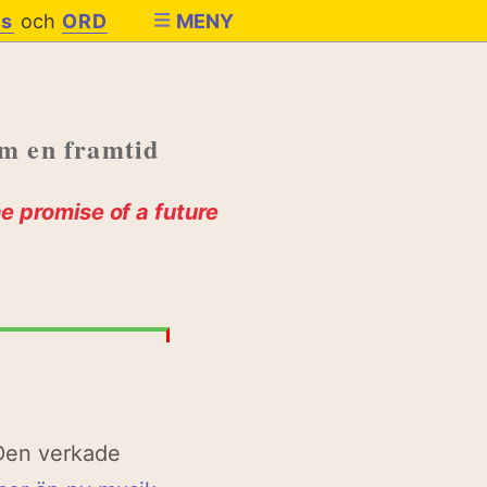
es
och
ORD
MENY
om en framtid
e promise of a future
 Den verkade