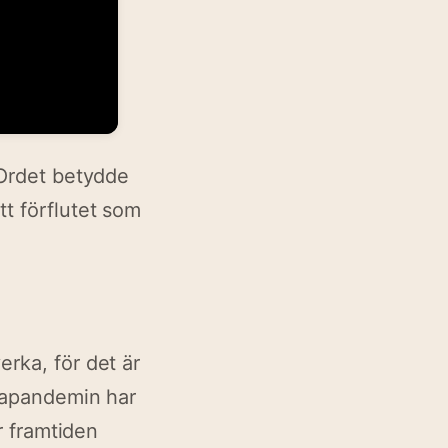
 Ordet betydde
t förflutet som
erka, för det är
onapandemin har
är framtiden