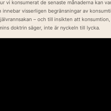
hur vi konsumerat de senaste månaderna kan vara
innebar visserligen begränsningar av konsumt
självrannsakan – och till insikten att konsumtion
s doktrin säger, inte är nyckeln till lycka.