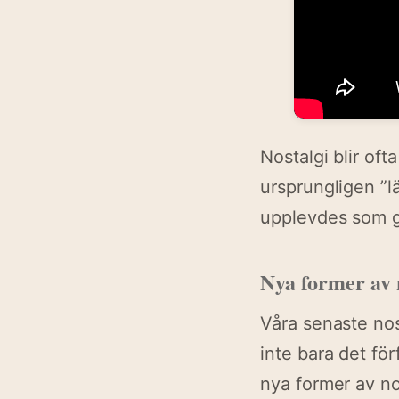
Nostalgi blir oft
ursprungligen ”l
upplevdes som g
Nya former av 
Våra senaste nos
inte bara det fö
nya former av nos