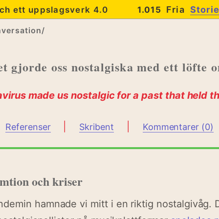
Fria
Stori
ch ett uppslagsverk 4.0
1.015
versation/
t gjorde oss nostalgiska med ett löfte 
irus made us nostalgic for a past that held th
|
|
Referenser
Skribent
Kommentarer (0)
umtion och kriser
demin hamnade vi mitt i en riktig nostalgivåg.