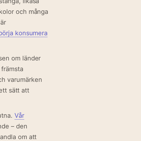
stänga, likaså
skolor och många
När
börja konsumera
isen om länder
 främsta
och varumärken
tt sätt att
utna.
Vår
ande – den
handla om att