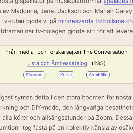
nostalgispellistor på musikplattformar
spelades 
 av Madonna, Janet Jackson och Mariah Carey
I tv-rutan bjöds vi på
minnesvärda fotbollsmatch
itdraman när tv‑bolagen gjorde sitt för att lever
Från media- och forskarsajten
The Conversation
Lista och Ämneskatalog
( 235 )
Ekonomi
Kultur
Samhälle
ligast syntes detta i den stora boomen för nosta
virkning och DIY‑mode, den långvariga besatthet
 alla körer och allsångsstunder på Zoom. Dessa
umtion” tog fasta på en kollektiv känsla av osäk