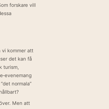
Som forskare vill
dessa
a vi kommer att
ser det kan få
k turism,
live‑evenemang
l ”det normala”
hållbart?
över. Men att