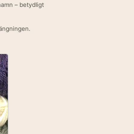
hamn – betydligt
tängningen.