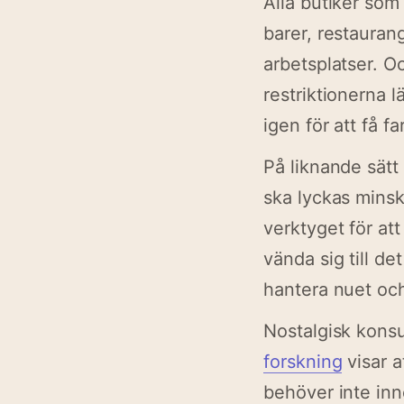
Alla butiker som
barer, restauran
arbetsplatser. Och
restriktionerna l
igen för att få f
På liknande sätt
ska lyckas minsk
verktyget för at
vända sig till det
hantera nuet oc
Nostalgisk kons
forskning
visar a
behöver inte inn