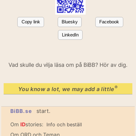
Copy link
Bluesky
Facebook
LinkedIn
Vad skulle du vilja läsa om på BiBB? Hör av dig.
®
You know a lot, we may add a little
start.
BiBB.se
Om
ID
stories:
Info och beställ
Om ORD och Teman