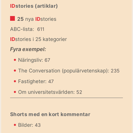
ID
stories (artiklar)
25
nya
ID
stories
ABC-lista:
611
ID
stories i 25 kategorier
Fyra exempel:
•
Näringsliv:
67
•
The Conversation (populärvetenskap):
235
•
Fastigheter:
47
•
Om universitetsvärlden:
52
Shorts med en kort kommentar
•
Bilder:
43