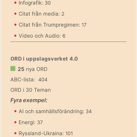
•
Infografik:
30
•
Citat från media:
2
•
Citat från Trumpregimen:
17
•
Video och Audio:
6
ORD i uppslagsverket 4.0
25
nya ORD
ABC-lista:
404
ORD i 30 Teman
Fyra exempel:
•
AI och samhällsförändring:
34
•
Energi:
37
•
Ryssland-Ukraina:
101