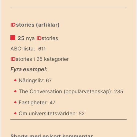
ID
stories (artiklar)
25
nya
ID
stories
ABC-lista:
611
ID
stories i 25 kategorier
Fyra exempel:
•
Näringsliv:
67
•
The Conversation (populärvetenskap):
235
•
Fastigheter:
47
•
Om universitetsvärlden:
52
Shorts med en kort kommentar