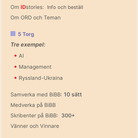
Om
ID
stories:
Info och beställ
Om ORD och Teman
5 Torg
Tre exempel:
•
AI
•
Management
•
Ryssland-Ukraina
10 sätt
Samverka med BiBB:
Medverka på BiBB
Skribenter på BiBB:
300+
Vänner och Vinnare