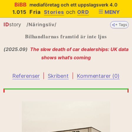
BiBB
mediaföretag och ett uppslagsverk 4.0
Fria
och
1.015
Stories
ORD
MENY
ID
story
/Näringsliv/
+ Tags
+ Tags
Bilhandlarnas framtid är inte ljus
(2025.09)
The slow death of car dealerships: UK data
shows what’s coming
|
|
Referenser
Skribent
Kommentarer (0)