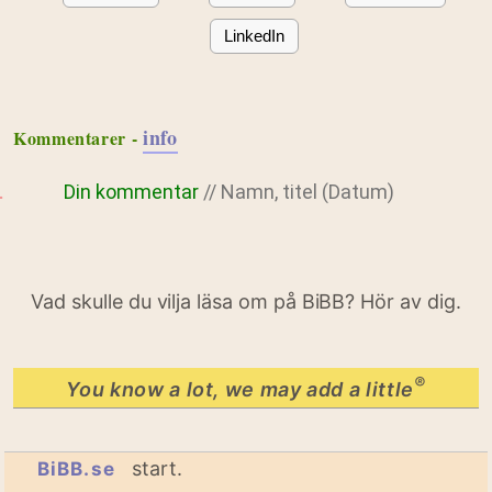
LinkedIn
info
Kommentarer -
Din kommentar
// Namn, titel (Datum)
Vad skulle du vilja läsa om på BiBB? Hör av dig.
®
You know a lot, we may add a little
start.
BiBB.se