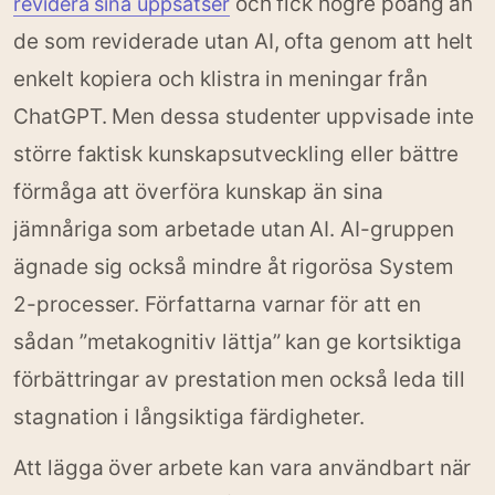
och fick högre poäng än
revidera sina uppsatser
de som reviderade utan AI, ofta genom att helt
enkelt kopiera och klistra in meningar från
ChatGPT. Men dessa studenter uppvisade inte
större faktisk kunskapsutveckling eller bättre
förmåga att överföra kunskap än sina
jämnåriga som arbetade utan AI. AI-gruppen
ägnade sig också mindre åt rigorösa System
2-processer. Författarna varnar för att en
sådan ”metakognitiv lättja” kan ge kortsiktiga
förbättringar av prestation men också leda till
stagnation i långsiktiga färdigheter.
Att lägga över arbete kan vara användbart när