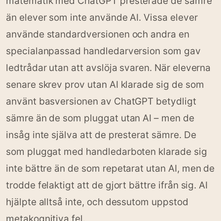
matematik med ChatGPT presterade de sämre
än elever som inte använde AI. Vissa elever
använde standardversionen och andra en
specialanpassad handledarversion som gav
ledtrådar utan att avslöja svaren. När eleverna
senare skrev prov utan AI klarade sig de som
använt basversionen av ChatGPT betydligt
sämre än de som pluggat utan AI – men de
insåg inte själva att de presterat sämre. De
som pluggat med handledarboten klarade sig
inte bättre än de som repetarat utan AI, men de
trodde felaktigt att de gjort bättre ifrån sig. AI
hjälpte alltså inte, och dessutom uppstod
metakognitiva fel.