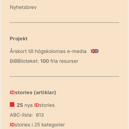
Nyhetsbrev
Projekt
Årskort till högskolornas e-media
BiBBlioteket:
100
fria resurser
ID
stories (artiklar)
25
nya
ID
stories
ABC-lista:
613
ID
stories i 25 kategorier