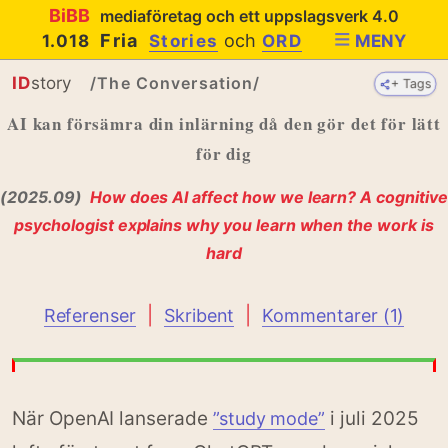
BiBB
mediaföretag och ett uppslagsverk 4.0
Fria
och
1.018
Stories
ORD
MENY
ID
story
/The Conversation/
+ Tags
+ Tags
AI kan försämra din inlärning då den gör det för lätt
för dig
(2025.09)
How does AI affect how we learn? A cognitive
psychologist explains why you learn when the work is
hard
|
|
Referenser
Skribent
Kommentarer (1)
När OpenAI lanserade
i juli 2025
”study mode”