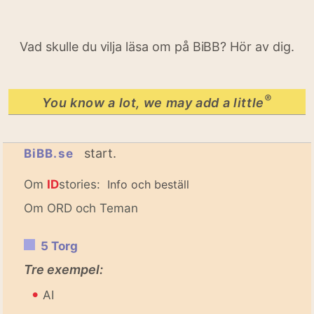
Vad skulle du vilja läsa om på BiBB? Hör av dig.
®
You know a lot, we may add a little
start.
BiBB.se
Om
ID
stories:
Info och beställ
Om ORD och Teman
5 Torg
Tre exempel:
•
AI