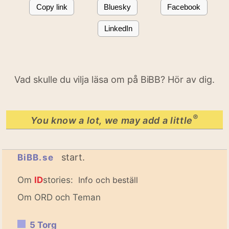
Copy link
Bluesky
Facebook
LinkedIn
Vad skulle du vilja läsa om på BiBB? Hör av dig.
®
You know a lot, we may add a little
start.
BiBB.se
Om
ID
stories:
Info och beställ
Om ORD och Teman
5 Torg