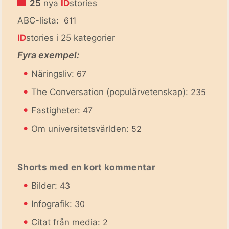
25
nya
ID
stories
ABC-lista:
611
ID
stories i 25 kategorier
Fyra exempel:
•
Näringsliv:
67
•
The Conversation (populärvetenskap):
235
•
Fastigheter:
47
•
Om universitetsvärlden:
52
Shorts med en kort kommentar
•
Bilder:
43
•
Infografik:
30
•
Citat från media:
2