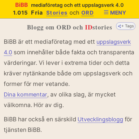
BiBB
mediaföretag och ett uppslagsverk 4.0
Fria
och
1.015
Stories
ORD
MENY
Blogg om ORD och
ID
stories
+ Tags
BiBB är ett mediaföretag med ett
uppslagsverk
som innehåller både fakta och transparenta
4.0
värderingar. Vi lever i extrema tider och detta
kräver nytänkande både om uppslagsverk och
former för mer vetande.
, av olika slag, är mycket
Dina kommentar
välkomna. Hör av dig.
BiBB har också en särskild
för
Utvecklingsblogg
tjänsten BiBB.