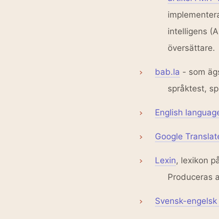
implementera
intelligens (
översättare.
bab.la
- som äg
språktest, s
English languag
Google Translat
Lexin
, lexikon p
Produceras a
Svensk-engelsk 