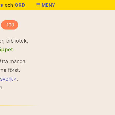
es
och
ORD
MENY
100
r, bibliotek,
 öppet.
sätta många
na först.
gsverk
.
↗
a.