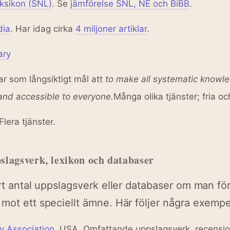
ksikon (SNL)
. Se
jämförelse SNL, NE och BiBB
.
dia
. Har idag cirka
4 miljoner artiklar
.
ary
r som långsiktigt mål att
to make all systematic knowl
nd accessible to everyone.
Många olika tjänster; fria oc
 Flera tjänster.
slagsverk, lexikon och databaser
ort antal uppslagsverk eller databaser om man fö
mot ett speciellt ämne. Här följer några exempe
y Association
. USA. Omfattande uppslagsverk, recensi