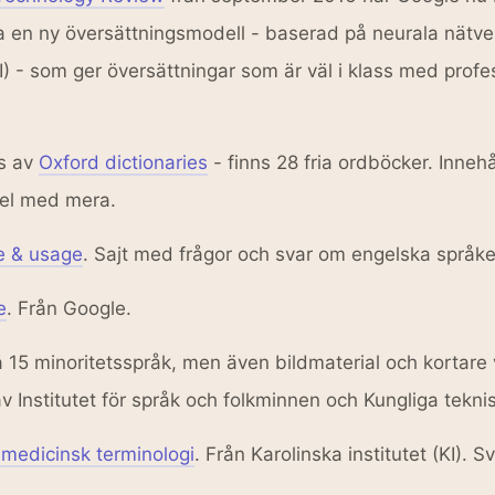
 en ny översättningsmodell - baserad på neurala nätverk 
AI) - som ger översättningar som är väl i klass med profe
s av
Oxford dictionaries
- finns 28 fria ordböcker. Inneh
pel med mera.
e & usage
. Sajt med frågor och svar om engelska språke
e
. Från Google.
å 15 minoritetsspråk, men även bildmaterial och kortare 
v Institutet för språk och folkminnen och Kungliga tekni
medicinsk terminologi
. Från Karolinska institutet (KI).