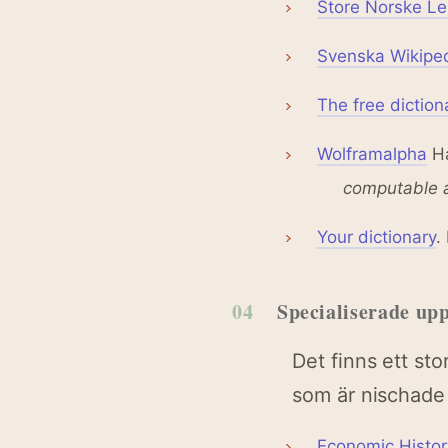
Store Norske Le
Svenska Wikipe
The free diction
Wolframalpha
Ha
computable a
Your dictionary
.
04
Specialiserade upp
Det finns ett st
som är nischade 
Economic Histor