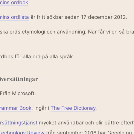
mins ordbok
ins ordlista
är fritt sökbar sedan 17 december 2012.
lska ords etymologi och användning. När får vi en så br
rdbok för alla ord på alla språk.
översättningar
 Från Microsoft.
 Grammar Book
. Ingår i
The Free Dictionay
.
rsättningstjänst
mycket användbar och blir bättre efter
T Technology Review
från september 2016 har Google nu 