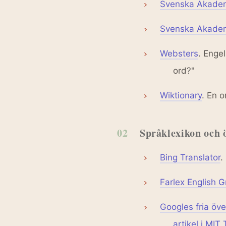
Svenska Akade
Svenska Akadem
Websters
. Enge
ord?"
Wiktionary
. En o
02
Språklexikon och 
Bing Translator
.
Farlex English
Googles fria öve
artikel i MI