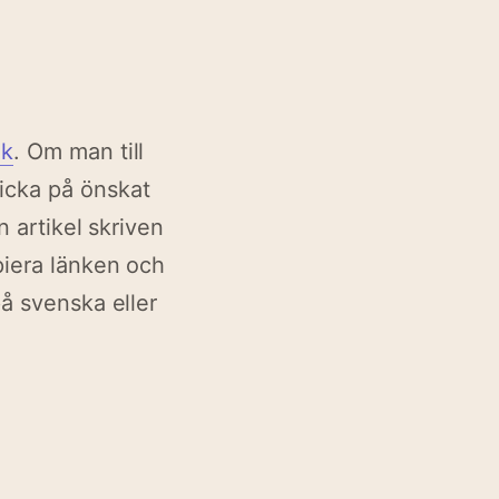
åk
. Om man till
icka på önskat
n artikel skriven
piera länken och
på svenska eller