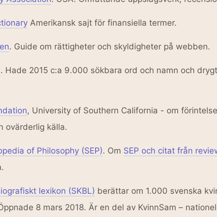
tionary
Amerikansk sajt för finansiella termer.
ken
. Guide om rättigheter och skyldigheter på webben.
n
. Hade 2015 c:a 9.000 sökbara ord och namn och drygt 
dation
, University of Southern California - om förintelsen
 ovärderlig källa.
opedia of Philosophy (SEP)
. Om
SEP och citat från revie
.
ografiskt lexikon (SKBL)
berättar om 1.000 svenska kvi
ppnade 8 mars 2018. Är en del av KvinnSam – nationellt