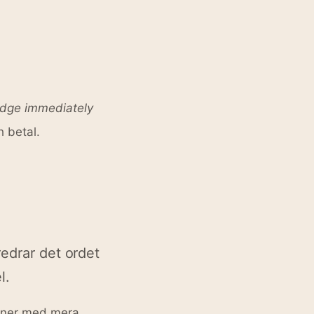
edge immediately
h betal.
redrar det ordet
l.
oner med mera.