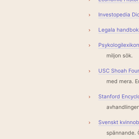
Investopedia Dic
Legala handbo
Psykologilexiko
miljon sök.
USC Shoah Foun
med mera. En
Stanford Encycl
avhandlingen
Svenskt kvinnobi
spännande. Ö