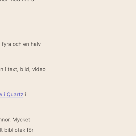
fyra och en halv
 i text, bild, video
w i Quartz
i
nnor. Mycket
 bibliotek för