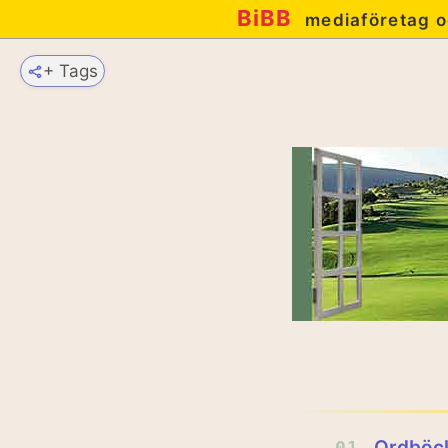
BiBB
mediaföretag o
+ Tags
Ordböc
01