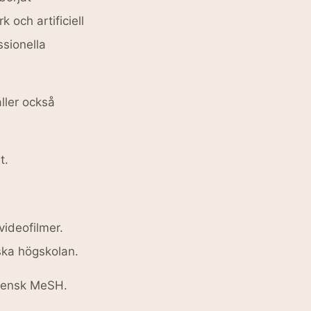
och artificiell
ssionella
åller också
t.
videofilmer.
ska högskolan.
 Svensk MeSH.