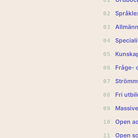
Språkle
02
Allmänn
03
Special
04
Kunskap
05
Fråge- 
06
Strömma
07
Fri utbi
08
Massive
09
Open a
10
Open sc
11