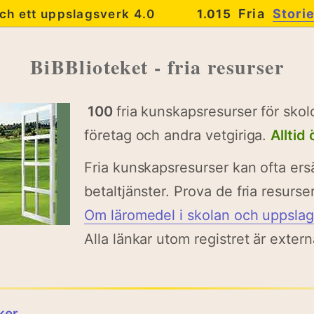
Fria
Stori
ch ett uppslagsverk 4.0
1.015
BiBBlioteket - fria resurser
100
fria kunskapsresurser för skolo
företag och andra vetgiriga.
Alltid
Fria kunskapsresurser kan ofta er
betaltjänster. Prova de fria resurser
Om läromedel i skolan och uppsla
Alla länkar utom registret är extern
ker