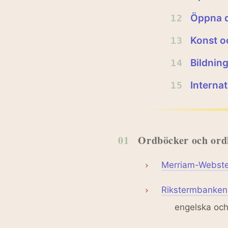
Öppna d
12
Konst o
13
Bildning
14
Internat
15
01
Ordböcker och ordl
Merriam-Webste
Rikstermbanken
engelska och