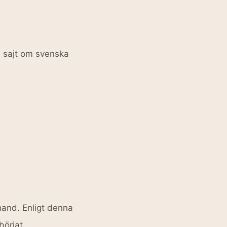
a sajt om svenska
hand. Enligt denna
börjat